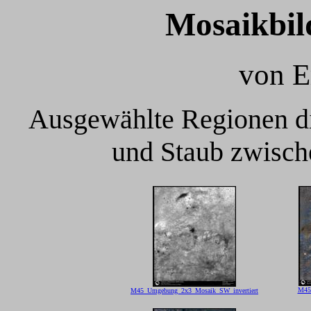
Mosaikbild
von E
Ausgewählte Regionen die
und Staub zwische
M45
M45_Umgebung_2x3_Mosaik_SW_invertiert